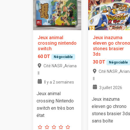
Jeux animal
Jeux inazuma
crossing nintendo
eleven go chron
switch
stones brasier
3ds
60 DT
Négociable
30 DT
Négociable
,
Cité NASR
Ariana
,
Cité NASR
Arian
II
II
Il y a 2 semaines
3 juillet 2026
Jeux animal
Jeux inazuma
crossing Nintendo
eleven go chrono
switch en très bon
stones brasier 3d
état
sans boîte