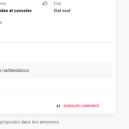
rie
Etat
idéo et consoles
Etat neuf
e
A riadlandalous
SIGNALER L'ANNONCE
s proposés dans les annonces.