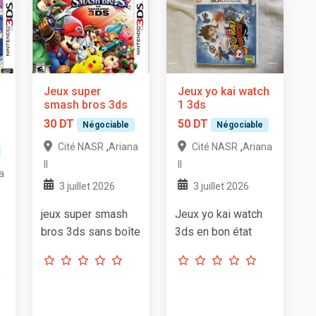
Jeux super
Jeux yo kai watch
o
smash bros 3ds
1 3ds
30 DT
50 DT
Négociable
Négociable
,
,
Cité NASR
Ariana
Cité NASR
Ariana
II
II
a
3 juillet 2026
3 juillet 2026
jeux super smash
Jeux yo kai watch
bros 3ds sans boîte
3ds en bon état
s