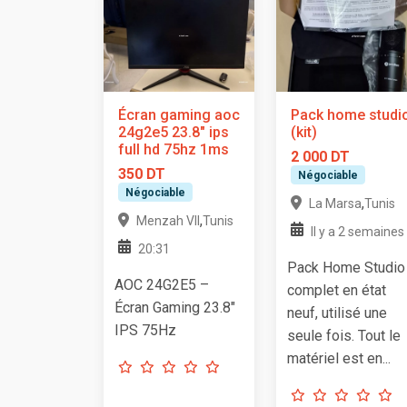
Écran gaming aoc
Pack home studi
24g2e5 23.8" ips
(kit)
full hd 75hz 1ms
2 000 DT
350 DT
Négociable
Négociable
,
La Marsa
Tunis
,
Menzah VII
Tunis
Il y a 2 semaines
20:31
Pack Home Studio
AOC 24G2E5 –
complet en état
Écran Gaming 23.8"
neuf, utilisé une
IPS 75Hz
seule fois. Tout le
matériel est en...