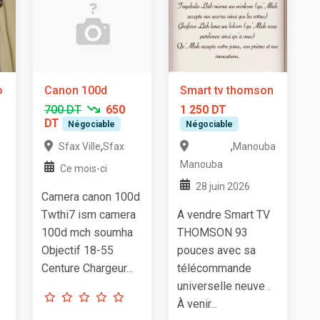
o
Canon 100d
Smart tv thomson
700 DT
650
1 250 DT
DT
Négociable
Négociable
,
,
Sfax Ville
Sfax
Manouba
Manouba
Ce mois-ci
28 juin 2026
Camera canon 100d
Twthi7 ism camera
A vendre Smart TV
100d mch soumha
THOMSON 93
Objectif 18-55
pouces avec sa
Centure Chargeur...
télécommande
universelle neuve .
À venir...