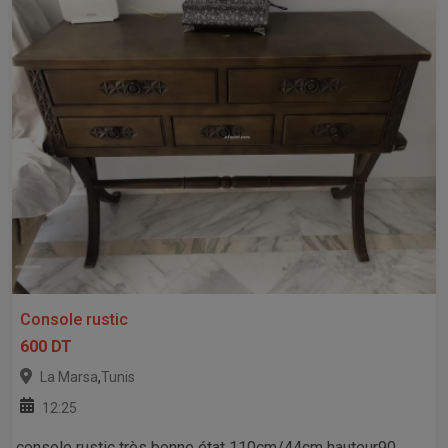
Console rustic
600 DT
,
La Marsa
Tunis
12:25
console rustic très bonne état 110cm/44cm hauteur90