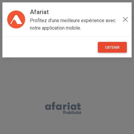
Afariat
Profitez d'une meilleure expérience avec
Accueil
Maisons et enfants
Grand Tunis
Ariana
notre application mobile.
Raoued
Chaise Basculante
OBTENIR