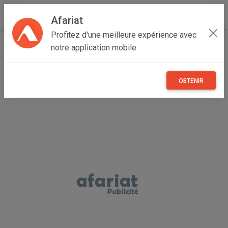
Afariat
Profitez d'une meilleure expérience avec
Accueil
Immobilier
Grand Tunis
Ariana
Raoued
notre application mobile.
Opportunité à bourj touil
OBTENIR