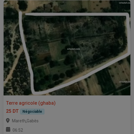
Terre agricole (ghaba)
25 DT
Négociable
,
Mareth
Gabès
06:52