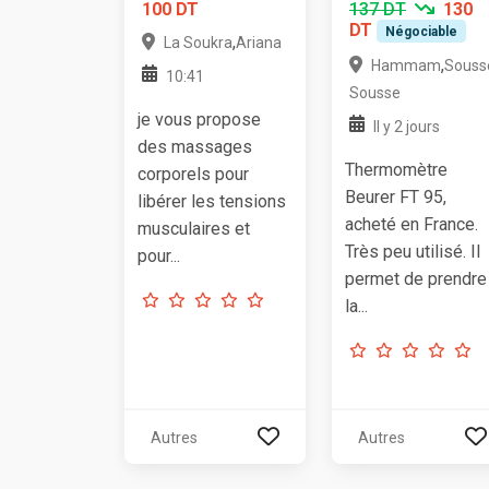
100 DT
137 DT
130
DT
Négociable
,
La Soukra
Ariana
,
Hammam
Souss
10:41
Sousse
je vous propose
Il y 2 jours
des massages
Thermomètre
corporels pour
Beurer FT 95,
libérer les tensions
acheté en France.
musculaires et
Très peu utilisé. Il
pour...
permet de prendre
la...
Autres
Autres