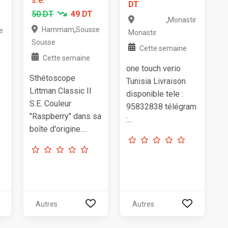
s.e.
DT
50 DT
49 DT
,
Monastir
,
Hammam
Sousse
e
Monastir
Sousse
Cette semaine
Cette semaine
one touch verio
Sthétoscope
Tunisia Livraison
Littman Classic II
disponible tele :
S.E. Couleur
95832838 télégram
"Raspberry" dans sa
:...
boîte d'origine....
Autres
Autres