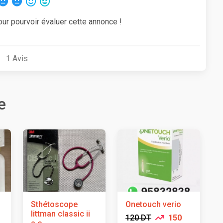
our pourvoir évaluer cette annonce !
1
Avis
e
Sthétoscope
Onetouch verio
littman classic ii
120 DT
150