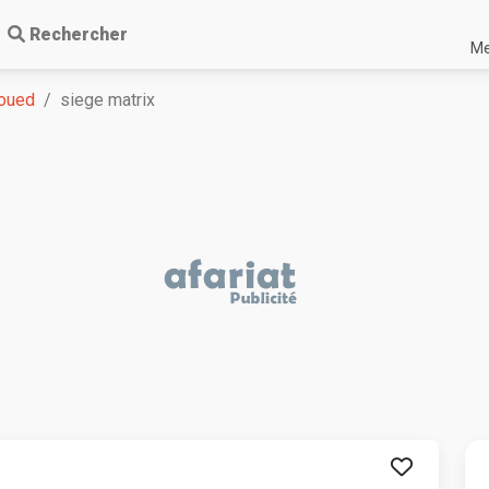
Rechercher
Me
oued
siege matrix