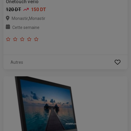
Onetouch verio
120 DT
150 DT
,
Monastir
Monastir
Cette semaine
Autres