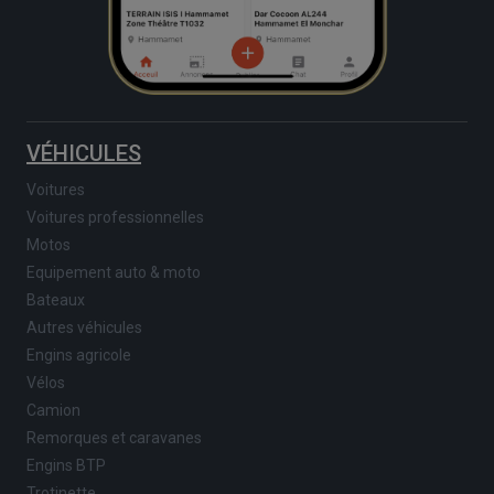
VÉHICULES
Voitures
Voitures professionnelles
Motos
Equipement auto & moto
Bateaux
Autres véhicules
Engins agricole
Vélos
Camion
Remorques et caravanes
Engins BTP
Trotinette