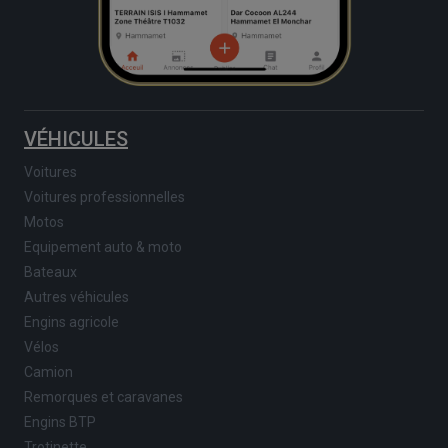
VÉHICULES
Voitures
Voitures professionnelles
Motos
Equipement auto & moto
Bateaux
Autres véhicules
Engins agricole
Vélos
Camion
Remorques et caravanes
Engins BTP
Trotinette