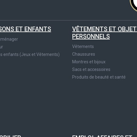
SONS ET ENFANTS
VÊTEMENTS ET OBJET
PERSONNELS
roménager
Vêtements
ur
Chaussures
es enfants (Jeux et Vêtements)
Montres et bijoux
Sacs et accessoires
Produits de beauté et santé