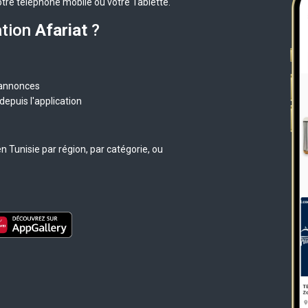
otre téléphone mobile ou votre Tablette.
ation
Afariat
?
 annonces
epuis l'application
 Tunisie par région, par catégorie, ou