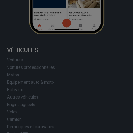
VÉHICULES
Voitures
Voitures professionnelles
Motos
Equipement auto & moto
Bateaux
Autres véhicules
Engins agricole
Vélos
Camion
Remorques et caravanes