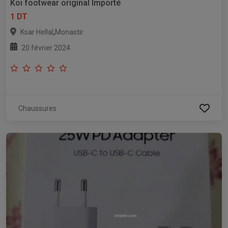
Koi footwear original lmporté
1 DT
,
Ksar Hellal
Monastir
20 février 2024
Chaussures