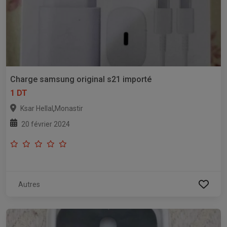
Charge samsung original s21 importé
1 DT
,
Ksar Hellal
Monastir
20 février 2024
Autres