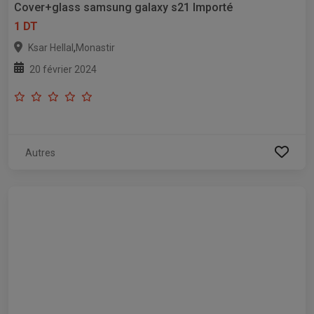
Cover+glass samsung galaxy s21 lmporté
1 DT
,
Ksar Hellal
Monastir
20 février 2024
Autres