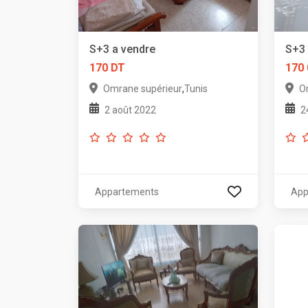
S+3 a vendre
S+3 
170 DT
170
,
Omrane supérieur
Tunis
O
2 août 2022
2
Appartements
App