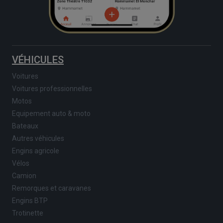
VÉHICULES
Voitures
Voitures professionnelles
Motos
Equipement auto & moto
Bateaux
Autres véhicules
Engins agricole
Vélos
Camion
Remorques et caravanes
Engins BTP
Trotinette