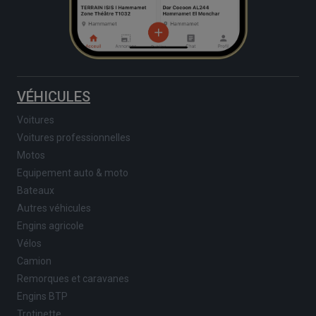
VÉHICULES
Voitures
Voitures professionnelles
Motos
Equipement auto & moto
Bateaux
Autres véhicules
Engins agricole
Vélos
Camion
Remorques et caravanes
Engins BTP
Trotinette