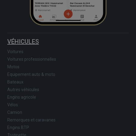
VÉHICULES
Voitures
Voitures professionnelles
Motos
Equipement auto & moto
Bateaux
Autres véhicules
Engins agricole
Vélos
Camion
Remorques et caravanes
Engins BTP
Trotinette