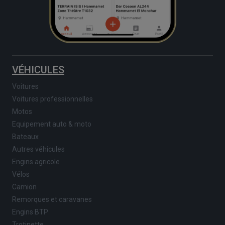
VÉHICULES
Voitures
Voitures professionnelles
Motos
Equipement auto & moto
Bateaux
Autres véhicules
Engins agricole
Vélos
Camion
Remorques et caravanes
Engins BTP
Trotinette