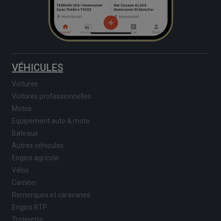
VÉHICULES
Voitures
Voitures professionnelles
Motos
Equipement auto & moto
Bateaux
Autres véhicules
Engins agricole
Vélos
Camion
Remorques et caravanes
Engins BTP
Trotinette