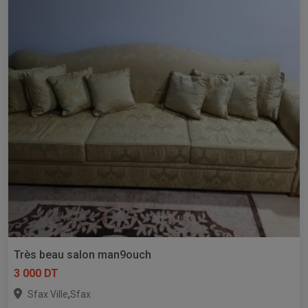
Très beau salon man9ouch
3 000 DT
,
Sfax Ville
Sfax