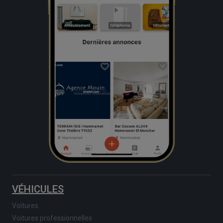
VÉHICULES
Voitures
Voitures professionnelles