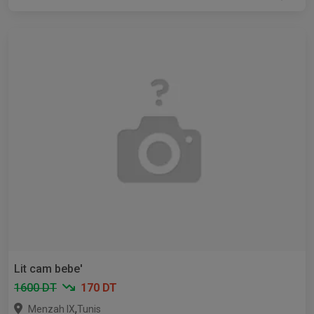
Lit cam bebe'
1600 DT
170 DT
,
Menzah IX
Tunis